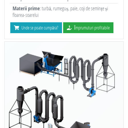
Materii prime
: turbă, rumeguș, paie, coji de semințe și
floarea-soarelui
Unde se poate cumpăra?
Împrumuturi profitabile