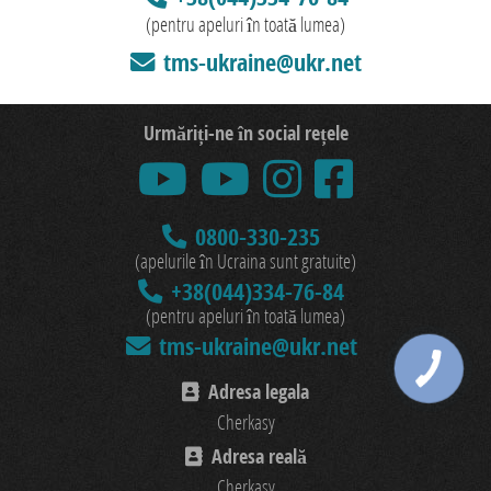
(pentru apeluri în toată lumea)
tms-ukraine@ukr.net
Urmăriți-ne în social rețele
0800-330-235
(apelurile în Ucraina sunt gratuite)
+38(044)334-76-84
(pentru apeluri în toată lumea)
tms-ukraine@ukr.net
Adresa legala
Cherkasy
Adresa reală
Cherkasy