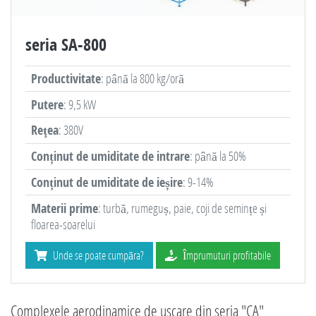
seria SA-800
Productivitate
: până la 800 kg/oră
Putere
: 9,5 kW
Reţea
: 380V
Conținut de umiditate de intrare
: până la 50%
Conținut de umiditate de ieșire
: 9-14%
Materii prime
: turbă, rumeguș, paie, coji de semințe și
floarea-soarelui
Unde se poate cumpăra?
Împrumuturi profitabile
Complexele aerodinamice de uscare din seria "CA"