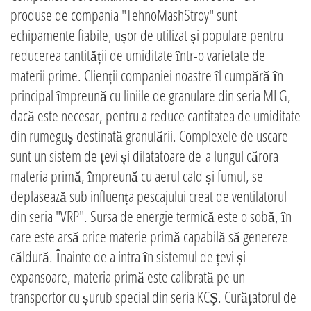
produse de compania "TehnoMashStroy" sunt
echipamente fiabile, ușor de utilizat și populare pentru
reducerea cantității de umiditate într-o varietate de
materii prime. Clienții companiei noastre îl cumpără în
principal împreună cu liniile de granulare din seria MLG,
dacă este necesar, pentru a reduce cantitatea de umiditate
din rumeguș destinată granulării. Complexele de uscare
sunt un sistem de țevi și dilatatoare de-a lungul cărora
materia primă, împreună cu aerul cald și fumul, se
deplasează sub influența pescajului creat de ventilatorul
din seria "VRP". Sursa de energie termică este o sobă, în
care este arsă orice materie primă capabilă să genereze
căldură. Înainte de a intra în sistemul de țevi și
expansoare, materia primă este calibrată pe un
transportor cu șurub special din seria KCȘ. Curățatorul de