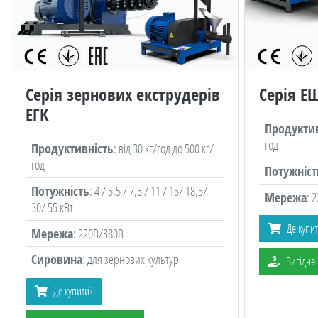
Серія зернових екструдерів
Серія Е
ЕГК
Продуктив
год
Продуктивність
: від 30 кг/год до 500 кг/
год
Потужніст
Потужність
: 4 / 5,5 / 7,5 / 11 / 15/ 18,5/
Мережа
: 
30/ 55 кВт
Де купи
Мережа
: 220В/380В
Сировина
: для зернових культур
Вигідне
Де купити?