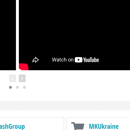
ashGroup
MKUkraine