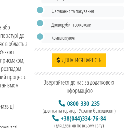
Фасування та пакування
Дроворуби і горіхоколи
а або
мпературі до
Комплектуючі
яє в область з
язків і
м присмаком,
ДІЗНАТИСЯ ВАРТІСТЬ
й розпадом
чний процес є
Звертайтеся до нас за додатковою
рганізмом
інформацією
0800-330-235
назв ці
(дзвінки на території України безкоштовні)
+38(044)334-76-84
(для дзвінків по всьому світу)
зультаті