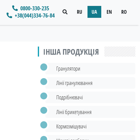
0800-330-235
RU
UA
EN
RO
+38(044)334-76-84
ІНША ПРОДУКЦІЯ
Гранулятори
Лінії гранулювання
Подрібнювачі
Лінії брикетування
Кормозмішувачі