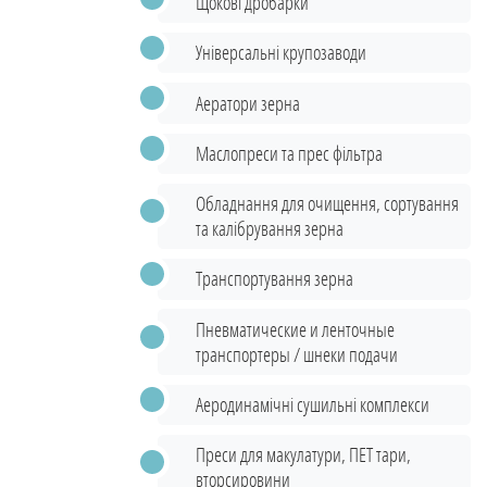
Щокові дробарки
Універсальні крупозаводи
Аератори зерна
Маслопреси та прес фільтра
Обладнання для очищення, сортування
та калібрування зерна
Транспортування зерна
Пневматические и ленточные
транспортеры / шнеки подачи
Аеродинамічні сушильні комплекси
Преси для макулатури, ПЕТ тари,
вторсировини