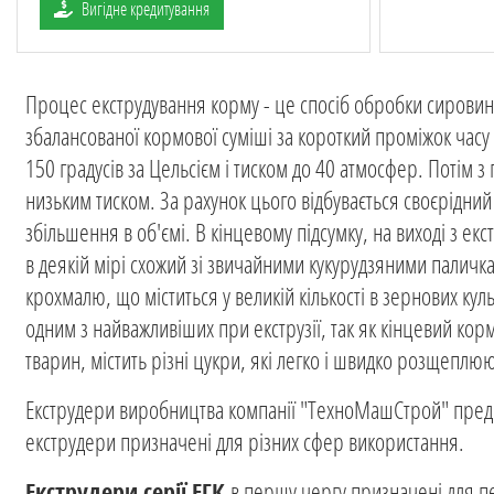
Вигідне кредитування
Процес екструдування корму - це спосіб обробки сировини
збалансованої кормової суміші за короткий проміжок часу 
150 градусів за Цельсієм і тиском до 40 атмосфер. Потім з 
низьким тиском. За рахунок цього відбувається своєрідний в
збільшення в об'ємі. В кінцевому підсумку, на виході з е
в деякій мірі схожий зі звичайними кукурудзяними пали
крохмалю, що міститься у великій кількості в зернових куль
одним з найважливіших при екструзії, так як кінцевий ко
тварин, містить різні цукри, які легко і швидко розщеплю
Екструдери виробництва компанії "ТехноМашСтрой" предста
екструдери призначені для різних сфер використання.
Екструдери серії ЕГК
в першу чергу призначені для пе