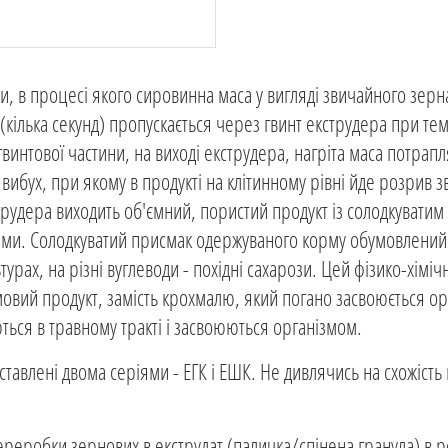
, в процесі якого сировинна маса у вигляді звичайного зерн
(кілька секунд) пропускається через гвинт екструдера при те
гвинтової частини, на виході екструдера, нагріта маса потрапл
ибух, при якому в продукті на клітинному рівні йде розрив зв'
кструдера виходить об'ємний, пористий продукт із солодкувати
чками. Солодкуватий присмак одержуваного корму обумовлени
турах, на різні вуглеводи - похідні сахарози. Цей фізико-хімі
рмовий продукт, замість крохмалю, який погано засвоюється о
ються в травному тракті і засвоюються організмом.
влені двома серіями - ЕГК і ЕШК. Не дивлячись на схожість 
реробки зернових в екструдат (паличка/спінена гранула) в ре