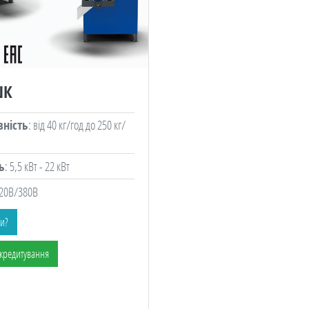
ШК
ність
: від 40 кг/год до 250 кг/
ь
: 5,5 кВт - 22 кВт
220В/380В
ти?
 кредитування