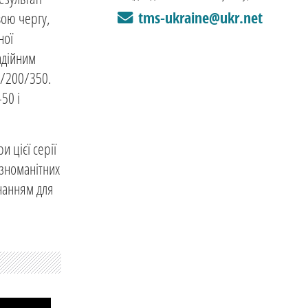
tms-ukraine@ukr.net
вою чергу,
ної
адійним
0/200/350.
50 і
 цієї серії
ізноманітних
днанням для