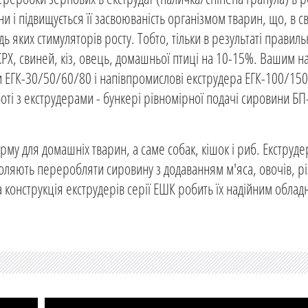
ни і підвищується її засвоюваність організмом тварин, що, в с
 яких стимуляторів росту. Тобто, тільки в результаті правиль
РХ, свиней, кіз, овець, домашньої птиці на 10-15%. Вашим н
и ЕГК-30/50/60/80 і напівпромислові екструдера ЕГК-100/15
оті з екструдерами - бункері рівномірної подачі сировини БП-
у для домашніх тварин, а саме собак, кішок і риб. Екструдери
зволяють переробляти сировину з додаванням м'яса, овочів, р
на конструкція екструдерів серії ЕШК робить їх надійним обла