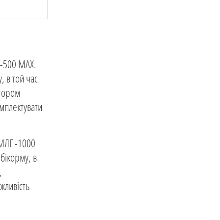
Г-500 MAX.
, в той час
ятором
мплектувати
 МЛГ -1000
бікорму, в
,
жливість