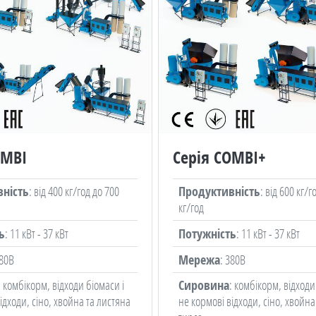
OMBI
Серія COMBI+
ність
: від 400 кг/год до 700
Продуктивність
: від 600 кг/г
кг/год
ь
: 11 кВт - 37 кВт
Потужність
: 11 кВт - 37 кВт
380В
Мережа
: 380В
: комбікорм, відходи біомаси і
Сировина
: комбікорм, відходи
ідходи, сіно, хвойна та листяна
не кормові відходи, сіно, хвойна