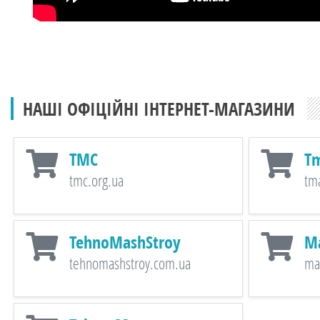
НАШІ ОФІЦІЙНІ ІНТЕРНЕТ-МАГАЗИНИ
TMC
T
tmc.org.ua
tm
TehnoMashStroy
M
tehnomashstroy.com.ua
ma