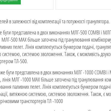
елей в залежності від комплектації та потужності гранулятора.
е бути представлена ​​в двох виконаннях МЛГ-500 COMBI і МЛ
інія МЛГ-500 MAX більше заточена під гранулювання комбікорму
ивних пелет. Лінія комплектується бункером подачі, гранул
 системою, системою зволоження. Також, є можливість доуко
ортером ТЛ-500.
же бути представлена ​​в двох виконаннях МЛГ -1000 COMBI і
ак, лінія МЛГ -1000 MAX більше заточена під гранулювання ком
вання паливних пелет. Лінія комплектується бункером подачі
ації, витяжною системою, системою зволоження. Також, є мо
трічковими транспортерів ТЛ -1000