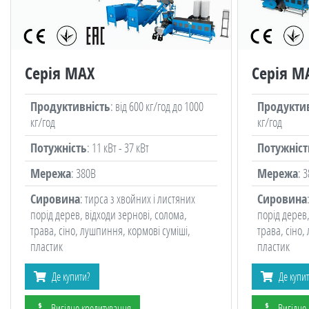
Серія MAX
Серія M
Продуктивність
: від 600 кг/год до 1000
Продуктив
кг/год
кг/год
Потужність
: 11 кВт - 37 кВт
Потужніст
Мережа
: 380В
Мережа
: 
Сировина
: тирса з хвойних і листяних
Сировина
порід дерев, відходи зернові, солома,
порід дерев,
трава, сіно, лушпиння, кормові суміші,
трава, сіно,
пластик
пластик
Де купити?
Де купи
Вигідне кредитування
Вигідне