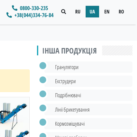
0800-330-235
RU
UA
EN
RO
+38(044)334-76-84
ІНША ПРОДУКЦІЯ
Гранулятори
Екструдери
Подрібнювачі
Лінії брикетування
Кормозмішувачі