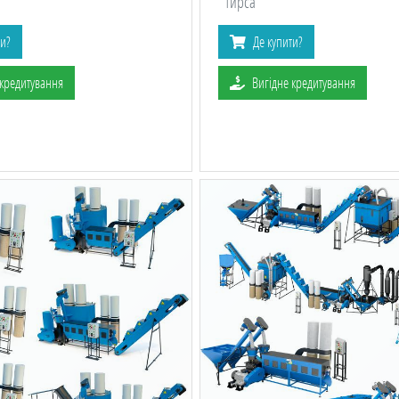
тирса
ти?
Де купити?
 кредитування
Вигідне кредитування