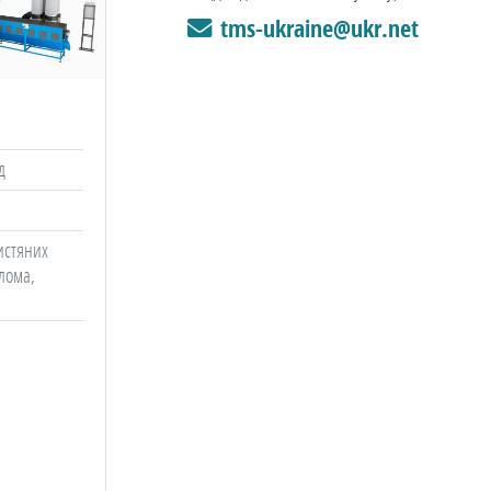
tms-ukraine@ukr.net
д
листяних
олома,