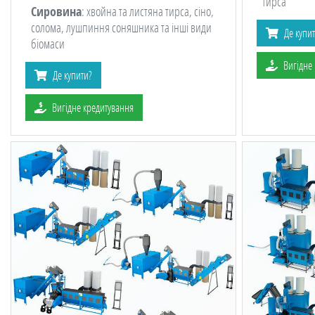
тирса
Сировина
: хвойна та листяна тирса, сіно,
солома, лушпиння соняшника та інші види
Де купи
біомаси
Вигідне
Де купити?
Вигідне кредитування