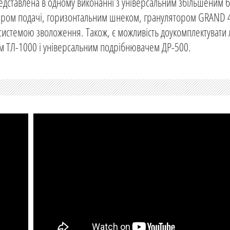
дставлена ​​в одному виконанні з універсальним збільшеним
нкером подачі, горизонтальним шнеком, гранулятором GRAND 
системою зволоження. Також, є можливість доукомплектувати 
м ТЛ-1000 і універсальним подрібнювачем ДР-500.