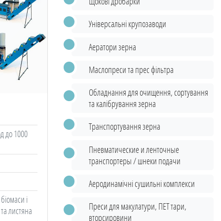
Щокові дробарки
Універсальні крупозаводи
Аератори зерна
Маслопреси та прес фільтра
Обладнання для очищення, сортування
та калібрування зерна
Транспортування зерна
од до 1000
Пневматические и ленточные
транспортеры / шнеки подачи
Аеродинамічні сушильні комплекси
 біомаси і
Преси для макулатури, ПЕТ тари,
 та листяна
вторсировини