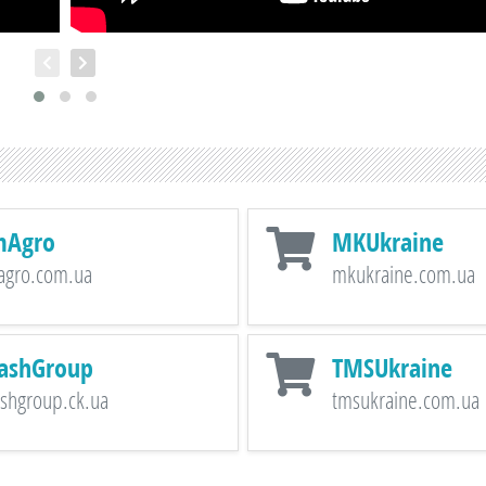
mAgro
MKUkraine
agro.com.ua
mkukraine.com.ua
ashGroup
TMSUkraine
shgroup.ck.ua
tmsukraine.com.ua