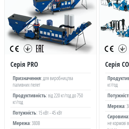
Серія PRO
Серія C
Призначення
: для виробництва
Продуктив
паливних пелет
кг/год
Продуктивність
: від 220 кг/год до 750
Потужніст
кг/год
Мережа
: 
Потужність
: 15 кВт - 45 кВт
Сировина
Мережа
: 380В
не кормові в