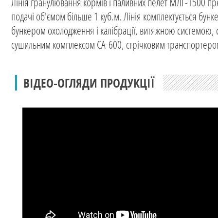
Лінія гранулювання кормів і паливних пелет МЛГ-1500 пре
подачі об'ємом більше 1 куб.м. Лінія комплектується бу
бункером охолодження і калібрації, витяжною системою, 
сушильним комплексом СА-600, стрічковим транспортеро
ВІДЕО-ОГЛЯДИ ПРОДУКЦІЇ