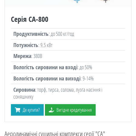
Серія CA-800
Продуктивність
: до 500 кг/год
Потужність
: 9,5 кВт
Мережа
: 380В
Вологість сировини на вході
: до 50%
Вологість сировини на виході
: 9-14%
Сировина
: торф, тирса, солома, лузга насіння і
соняшнику
Де купити?
Вигідне кредитування
Аеродинамічні сушильні комплекси серії "СА"