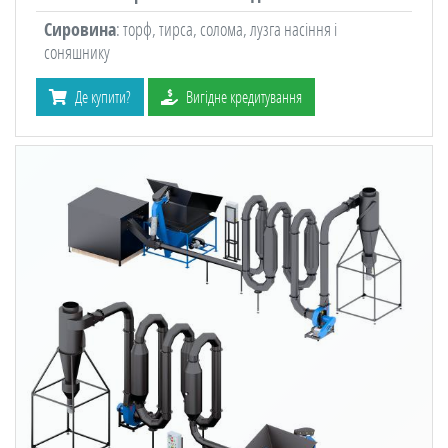
Сировина
: торф, тирса, солома, лузга насіння і
соняшнику
Де купити?
Вигідне кредитування